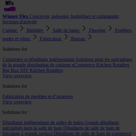
Winner Flex
Concevoir, présenter, budgétiser et commander
Secteurs d'activité
Cuisine
Mobilier
Salle de bains
Flooring
Fenêtres,
portes et vitres
Fabrication
Bureau
Solutions for
Cuisinistes et détaillants indépendants
Solutions pour les spécialistes
de la grande distribution de cuisines
eCommerce Kitchen Retailers
Big Box DIY Kitchen Retailers
View overview
Solutions for
Fabrication de meubles et d’armoires
View overview
Solutions for
Détaillants indépendants de salles de bains
Grands détaillants
spécialisés dans la salle de bain
Détaillants de salle de bain de
bricolage à grande surface
Détaillants de salle de bain de commerce