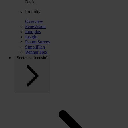
Back
Produits
Overview
FeneVision
Innoplus
Insight
Room Survey
SimpliPlan
Winner Flex
Secteurs d'activité