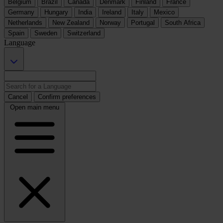
Belgium
Brazil
Canada
Denmark
Finland
France
Germany
Hungary
India
Ireland
Italy
Mexico
Netherlands
New Zealand
Norway
Portugal
South Africa
Spain
Sweden
Switzerland
Language
Cancel
Confirm preferences
Open main menu