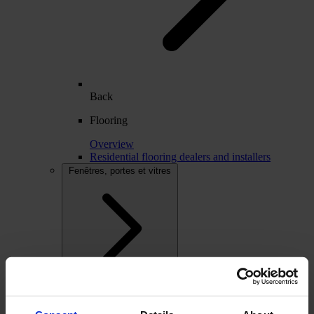
Back
Flooring
Overview
Residential flooring dealers and installers
Fenêtres, portes et vitres