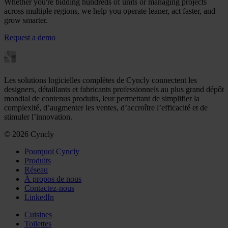
Whether you're bidding hundreds of units or managing projects
across multiple regions, we help you operate leaner, act faster, and
grow smarter.
Request a demo
Les solutions logicielles complètes de Cyncly connectent les
designers, détaillants et fabricants professionnels au plus grand dépôt
mondial de contenus produits, leur permettant de simplifier la
complexité, d’augmenter les ventes, d’accroître l’efficacité et de
stimuler l’innovation.
© 2026 Cyncly
Pourquoi Cyncly
Produits
Réseau
À propos de nous
Contactez-nous
LinkedIn
Cuisines
Toilettes