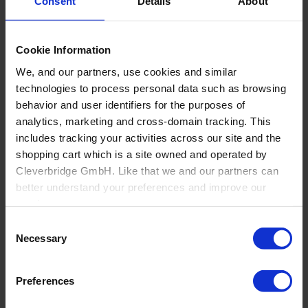
Consent
Details
About
Cookie Information
We, and our partners, use cookies and similar
technologies to process personal data such as browsing
behavior and user identifiers for the purposes of
analytics, marketing and cross-domain tracking. This
includes tracking your activities across our site and the
shopping cart which is a site owned and operated by
Cleverbridge GmbH. Like that we and our partners can
better understand your preferences and improve our
Back
services.
Fenêtres, portes et vitres
Consent
Also, the operator of the shopping cart, Cleverbridge
Necessary
Selection
Overview
GmbH, conducts independent tracking on the shopping
Commercial Windows and Doors Manufacturers
Residential Window and Door Manufacturers
cart for its own purposes. We are collecting your consent
Dealers
Preferences
on behalf of the Cleverbridge GmbH.
Ouvertures architecturales, distribution et
fabrication