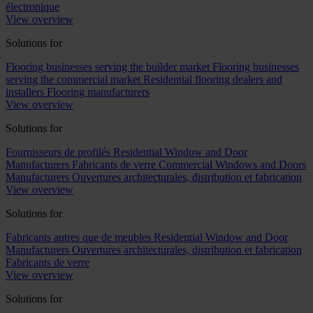
électronique
View overview
Solutions for
Flooring businesses serving the builder market
Flooring businesses
serving the commercial market
Residential flooring dealers and
installers
Flooring manufacturers
View overview
Solutions for
Fournisseurs de profilés
Residential Window and Door
Manufacturers
Fabricants de verre
Commercial Windows and Doors
Manufacturers
Ouvertures architecturales, distribution et fabrication
View overview
Solutions for
Fabricants autres que de meubles
Residential Window and Door
Manufacturers
Ouvertures architecturales, distribution et fabrication
Fabricants de verre
View overview
Solutions for