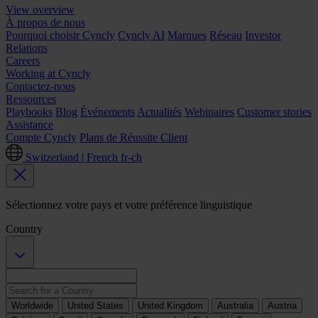
View overview
À propos de nous
Pourquoi choisir Cyncly
Cyncly AI
Marques
Réseau
Investor
Relations
Careers
Working at Cyncly
Contactez-nous
Ressources
Playbooks
Blog
Événements
Actualités
Webinaires
Customer stories
Assistance
Compte Cyncly
Plans de Réussite Client
Switzerland | French
fr-ch
Sélectionnez votre pays et votre préférence linguistique
Country
Worldwide
United States
United Kingdom
Australia
Austria