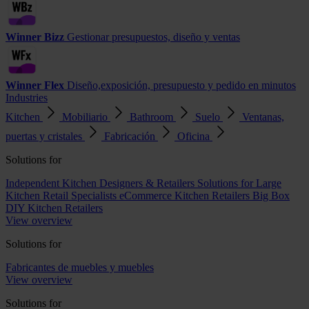
Winner Bizz
Gestionar presupuestos, diseño y ventas
Winner Flex
Diseño,exposición, presupuesto y pedido en minutos
Industries
Kitchen
Mobiliario
Bathroom
Suelo
Ventanas,
puertas y cristales
Fabricación
Oficina
Solutions for
Independent Kitchen Designers & Retailers
Solutions for Large
Kitchen Retail Specialists
eCommerce Kitchen Retailers
Big Box
DIY Kitchen Retailers
View overview
Solutions for
Fabricantes de muebles y muebles
View overview
Solutions for