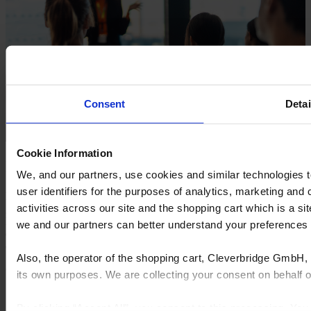
Consent
Detai
Cookie Information
Incorporación
We, and our partners, use cookies and similar technologies 
user identifiers for the purposes of analytics, marketing and
Nuestro proceso de incorporación integral está diseñado para
activities across our site and the shopping cart which is a 
garantizar una transición fluida a tu nueva solución FeneVision.
Desde la configuración inicial hasta la puesta en marcha, nuestro
we and our partners can better understand your preference
equipo dedicado te guiará en cada paso, brindándote soporte,
capacitación y verificación para asegurar tu éxito.
Also, the operator of the shopping cart, Cleverbridge GmbH, 
Qué esperar durante la incorporación:
its own purposes. We are collecting your consent on behalf
Inicio y planificación del proyecto
: El proceso comienza
con reuniones iniciales y planificación del proyecto,
By clicking “Accept All”, you consent to this processing. Yo