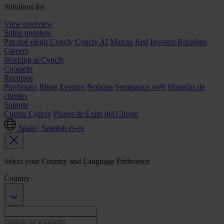
Solutions for
View overview
Sobre nosotros
Por qué elegir Cyncly
Cyncly AI
Marcas
Red
Investor Relations
Careers
Working at Cyncly
Contacto
Recursos
Playbooks
Blogs
Eventos
Noticias
Seminarios web
Historias de
clientes
Soporte
Cuenta Cyncly
Planes de Éxito del Cliente
Spain | Spanish
es-es
Select your Country and Language Preference
Country