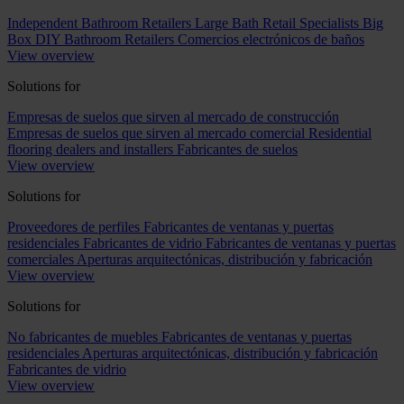
Independent Bathroom Retailers
Large Bath Retail Specialists
Big
Box DIY Bathroom Retailers
Comercios electrónicos de baños
View overview
Solutions for
Empresas de suelos que sirven al mercado de construcción
Empresas de suelos que sirven al mercado comercial
Residential
flooring dealers and installers
Fabricantes de suelos
View overview
Solutions for
Proveedores de perfiles
Fabricantes de ventanas y puertas
residenciales
Fabricantes de vidrio
Fabricantes de ventanas y puertas
comerciales
Aperturas arquitectónicas, distribución y fabricación
View overview
Solutions for
No fabricantes de muebles
Fabricantes de ventanas y puertas
residenciales
Aperturas arquitectónicas, distribución y fabricación
Fabricantes de vidrio
View overview