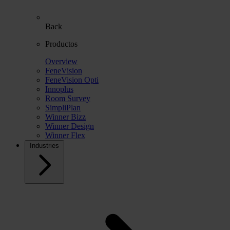
Back
Productos
Overview
FeneVision
FeneVision Opti
Innoplus
Room Survey
SimpliPlan
Winner Bizz
Winner Design
Winner Flex
Industries