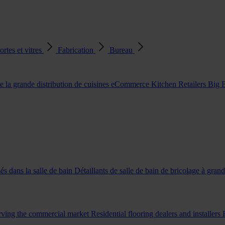
ortes et vitres
Fabrication
Bureau
e la grande distribution de cuisines
eCommerce Kitchen Retailers
Big 
és dans la salle de bain
Détaillants de salle de bain de bricolage à gran
erving the commercial market
Residential flooring dealers and installers