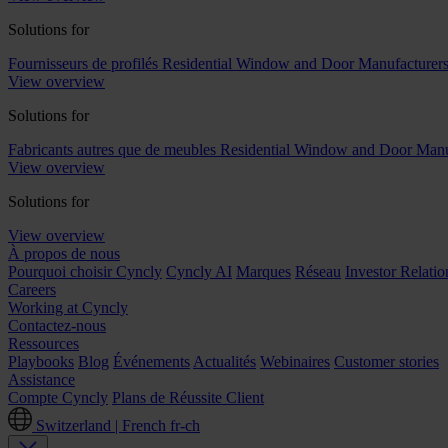
Solutions for
Fournisseurs de profilés
Residential Window and Door Manufacturer
View overview
Solutions for
Fabricants autres que de meubles
Residential Window and Door Manu
View overview
Solutions for
View overview
À propos de nous
Pourquoi choisir Cyncly
Cyncly AI
Marques
Réseau
Investor Relatio
Careers
Working at Cyncly
Contactez-nous
Ressources
Playbooks
Blog
Événements
Actualités
Webinaires
Customer stories
Assistance
Compte Cyncly
Plans de Réussite Client
Switzerland | French
fr-ch