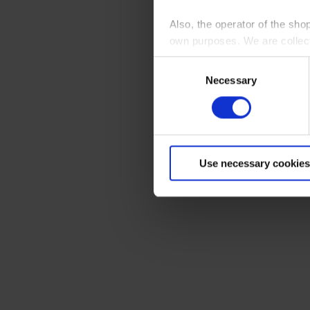
Also, the operator of the sho
own purposes. We are collec
Consent
By clicking “Accept All”, you
Necessary
Selection
shopping cart site. For more
Use necessary cookies