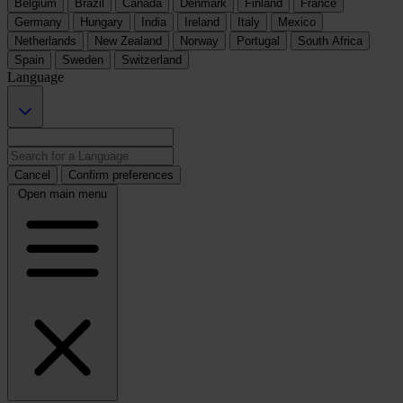
Belgium
Brazil
Canada
Denmark
Finland
France
Germany
Hungary
India
Ireland
Italy
Mexico
Netherlands
New Zealand
Norway
Portugal
South Africa
Spain
Sweden
Switzerland
Language
Cancel
Confirm preferences
Open main menu