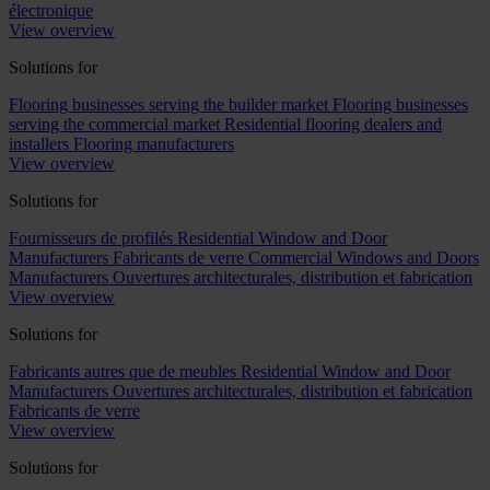
électronique
View overview
Solutions for
Flooring businesses serving the builder market
Flooring businesses
serving the commercial market
Residential flooring dealers and
installers
Flooring manufacturers
View overview
Solutions for
Fournisseurs de profilés
Residential Window and Door
Manufacturers
Fabricants de verre
Commercial Windows and Doors
Manufacturers
Ouvertures architecturales, distribution et fabrication
View overview
Solutions for
Fabricants autres que de meubles
Residential Window and Door
Manufacturers
Ouvertures architecturales, distribution et fabrication
Fabricants de verre
View overview
Solutions for