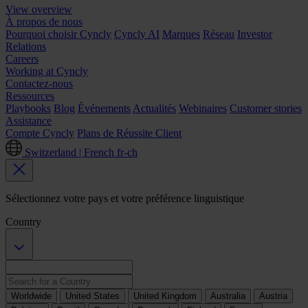
View overview
À propos de nous
Pourquoi choisir Cyncly
Cyncly AI
Marques
Réseau
Investor
Relations
Careers
Working at Cyncly
Contactez-nous
Ressources
Playbooks
Blog
Événements
Actualités
Webinaires
Customer stories
Assistance
Compte Cyncly
Plans de Réussite Client
Switzerland | French
fr-ch
Sélectionnez votre pays et votre préférence linguistique
Country
Worldwide
United States
United Kingdom
Australia
Austria