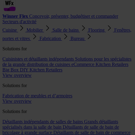
Winner Flex
Concevoir, présenter, budgétiser et commander
Secteurs d'activité
Cuisine
Mobilier
Salle de bains
Flooring
Fenêtres,
portes et vitres
Fabrication
Bureau
Solutions for
Cuisinistes et détaillants indépendants
Solutions pour les spécialistes
de la grande distribution de cuisines
eCommerce Kitchen Retailers
Big Box DIY Kitchen Retailers
View overview
Solutions for
Fabrication de meubles et d’armoires
View overview
Solutions for
Détaillants indépendants de salles de bains
Grands détaillants
spécialisés dans la salle de bain
Détaillants de salle de bain de
bricolage à grande surface
Détaillants de salle de bain de commerce