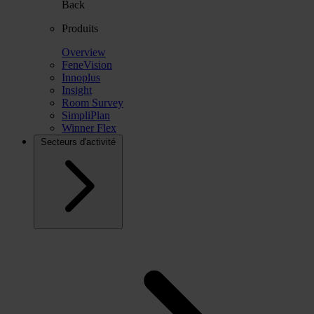
Back
Produits
Overview
FeneVision
Innoplus
Insight
Room Survey
SimpliPlan
Winner Flex
Secteurs d'activité