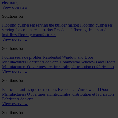
électronique
View overview
Solutions for
Flooring businesses serving the builder market
Flooring businesses
serving the commercial market
Residential flooring dealers and
installers
Flooring manufacturers
View overview
Solutions for
Fournisseurs de profilés
Residential Window and Door
Manufacturers
Fabricants de verre
Commercial Windows and Doors
Manufacturers
Ouvertures architecturales, distribution et fabrication
View overview
Solutions for
Fabricants autres que de meubles
Residential Window and Door
Manufacturers
Ouvertures architecturales, distribution et fabrication
Fabricants de verre
View overview
Solutions for