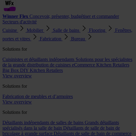
Winner Flex
Concevoir, présenter, budgétiser et commander
Secteurs d'activité
Cuisine
Mobilier
Salle de bains
Flooring
Fenêtres,
portes et vitres
Fabrication
Bureau
Solutions for
Cuisinistes et détaillants indépendants
Solutions pour les spécialistes
de la grande distribution de cuisines
eCommerce Kitchen Retailers
Big Box DIY Kitchen Retailers
View overview
Solutions for
Fabrication de meubles et d’armoires
View overview
Solutions for
Détaillants indépendants de salles de bains
Grands détaillants
spécialisés dans la salle de bain
Détaillants de salle de bain de
bricolage à grande surface
Détaillants de salle de bain de commerce