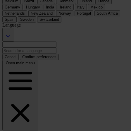
Belgium
Brazil
Canada
Denmark
Finland
France
Germany
Hungary
India
Ireland
Italy
Mexico
Netherlands
New Zealand
Norway
Portugal
South Africa
Spain
Sweden
Switzerland
Language
Cancel
Confirm preferences
Open main menu