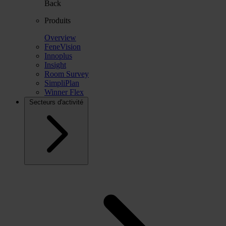
Back
Produits
Overview
FeneVision
Innoplus
Insight
Room Survey
SimpliPlan
Winner Flex
Secteurs d'activité