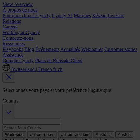
View overview
À propos de nous
Pourquoi choisir Cyncly
Cyncly AI
Marques
Réseau
Investor
Relations
Careers
Working at Cyncly
Contactez-nous
Ressources
Playbooks
Blog
Événements
Actualités
Webinaires
Customer stories
Assistance
Compte Cyncly
Plans de Réussite Client
Switzerland | French
fr-ch
Sélectionnez votre pays et votre préférence linguistique
Country
Worldwide
United States
United Kingdom
Australia
Austria