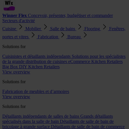
Winner Flex
Concevoir, présenter, budgétiser et commander
Secteurs d'activité
Cuisine
Mobilier
Salle de bains
Flooring
Fenêtres,
portes et vitres
Fabrication
Bureau
Solutions for
Cuisinistes et détaillants indépendants
Solutions pour les spécialistes
de la grande distribution de cuisines
eCommerce Kitchen Retailers
Big Box DIY Kitchen Retailers
View overview
Solutions for
Fabrication de meubles et d’armoires
View overview
Solutions for
Détaillants indépendants de salles de bains
Grands détaillants
spécialisés dans la salle de bain
Détaillants de salle de bain de
bricolage à grande surface
Détaillants de salle de bain de commerce