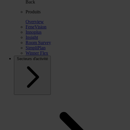
Back
Produits
Overview
FeneVision
Innoplus
Insight
Room Survey
SimpliPlan
Winner Flex
Secteurs d'activité