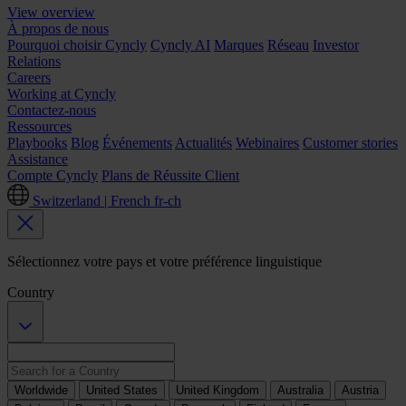
View overview
À propos de nous
Pourquoi choisir Cyncly
Cyncly AI
Marques
Réseau
Investor
Relations
Careers
Working at Cyncly
Contactez-nous
Ressources
Playbooks
Blog
Événements
Actualités
Webinaires
Customer stories
Assistance
Compte Cyncly
Plans de Réussite Client
Switzerland | French
fr-ch
Sélectionnez votre pays et votre préférence linguistique
Country
Worldwide
United States
United Kingdom
Australia
Austria