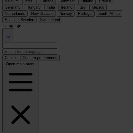
Belgium
Brazil
Canada
Denmark
Finland
France
Germany
Hungary
India
Ireland
Italy
Mexico
Netherlands
New Zealand
Norway
Portugal
South Africa
Spain
Sweden
Switzerland
Language
Cancel
Confirm preferences
Open main menu