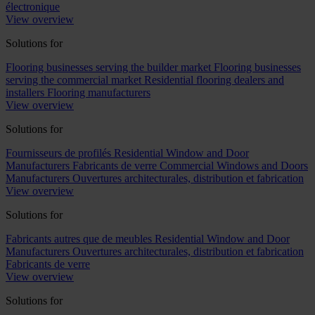
électronique
View overview
Solutions for
Flooring businesses serving the builder market
Flooring businesses
serving the commercial market
Residential flooring dealers and
installers
Flooring manufacturers
View overview
Solutions for
Fournisseurs de profilés
Residential Window and Door
Manufacturers
Fabricants de verre
Commercial Windows and Doors
Manufacturers
Ouvertures architecturales, distribution et fabrication
View overview
Solutions for
Fabricants autres que de meubles
Residential Window and Door
Manufacturers
Ouvertures architecturales, distribution et fabrication
Fabricants de verre
View overview
Solutions for