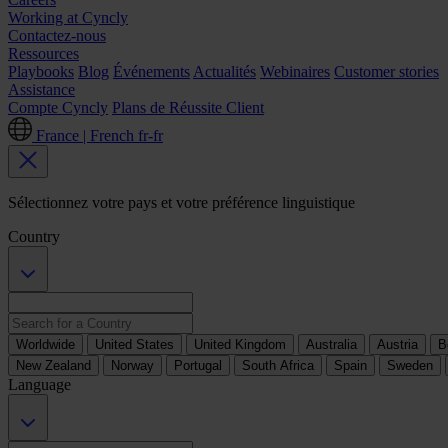
Working at Cyncly
Contactez-nous
Ressources
Playbooks
Blog
Événements
Actualités
Webinaires
Customer stories
Assistance
Compte Cyncly
Plans de Réussite Client
France | French
fr-fr
Sélectionnez votre pays et votre préférence linguistique
Country
Worldwide
United States
United Kingdom
Australia
Austria
B
New Zealand
Norway
Portugal
South Africa
Spain
Sweden
Language