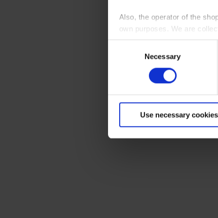
Also, the operator of the sho
own purposes. We are collec
Consent
By clicking “Accept All”, you
Necessary
Selection
shopping cart site. For more
Use necessary cookies