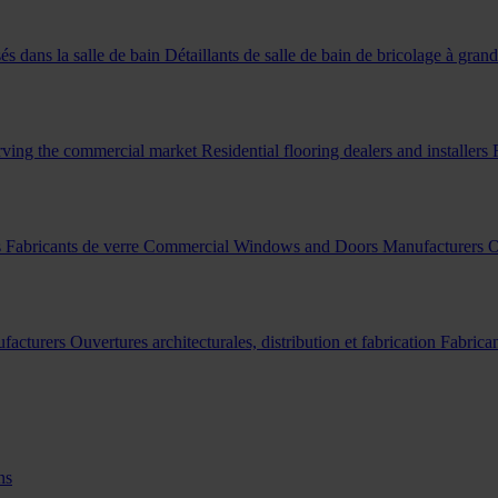
és dans la salle de bain
Détaillants de salle de bain de bricolage à gran
erving the commercial market
Residential flooring dealers and installers
s
Fabricants de verre
Commercial Windows and Doors Manufacturers
O
facturers
Ouvertures architecturales, distribution et fabrication
Fabrican
ns