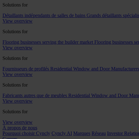
Solutions for
Détaillants indépendants de salles de bains
Grands détaillants spécialis
View overview
Solutions for
Flooring businesses serving the builder market
Flooring businesses s
View overview
Solutions for
Fournisseurs de profilés
Residential Window and Door Manufacturer
View overview
Solutions for
Fabricants autres que de meubles
Residential Window and Door Manu
View overview
Solutions for
View overview
À propos de nous
Pourquoi choisir Cyncly
Cyncly AI
Marques
Réseau
Investor Relatio
Careers