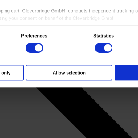
pping cart, Cleverbridge GmbH, conducts independent tracking on
ting your consent on behalf of the Cleverbridge GmbH.
 consent to this processing. You can withdraw your consent at an
Preferences
Statistics
 information, see our
Privacy Policy
and Cleverbridge’s
Privacy
 only
Allow selection