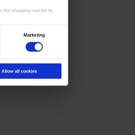
 the shopping cart for its
y time at our website and the
Marketing
 Policy
.
Allow all cookies