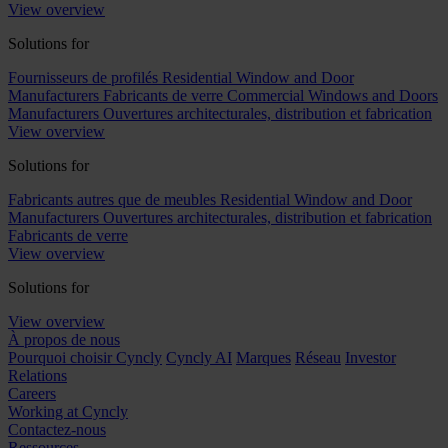
View overview
Solutions for
Fournisseurs de profilés
Residential Window and Door
Manufacturers
Fabricants de verre
Commercial Windows and Doors
Manufacturers
Ouvertures architecturales, distribution et fabrication
View overview
Solutions for
Fabricants autres que de meubles
Residential Window and Door
Manufacturers
Ouvertures architecturales, distribution et fabrication
Fabricants de verre
View overview
Solutions for
View overview
À propos de nous
Pourquoi choisir Cyncly
Cyncly AI
Marques
Réseau
Investor
Relations
Careers
Working at Cyncly
Contactez-nous
Ressources