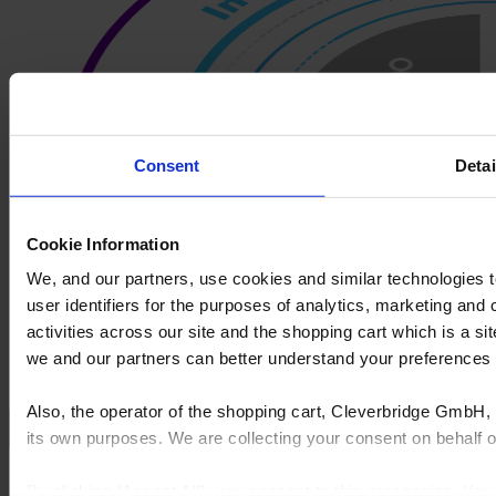
Consent
Detai
Cookie Information
We, and our partners, use cookies and similar technologies 
user identifiers for the purposes of analytics, marketing and
activities across our site and the shopping cart which is a 
we and our partners can better understand your preference
Also, the operator of the shopping cart, Cleverbridge GmbH, 
its own purposes. We are collecting your consent on behalf
Install
Ensure on-time delivery and flawless installation with tools designed
By clicking “Accept All”, you consent to this processing. Yo