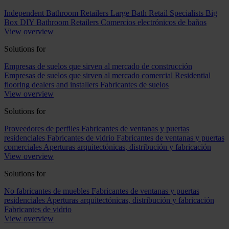
Independent Bathroom Retailers
Large Bath Retail Specialists
Big
Box DIY Bathroom Retailers
Comercios electrónicos de baños
View overview
Solutions for
Empresas de suelos que sirven al mercado de construcción
Empresas de suelos que sirven al mercado comercial
Residential
flooring dealers and installers
Fabricantes de suelos
View overview
Solutions for
Proveedores de perfiles
Fabricantes de ventanas y puertas
residenciales
Fabricantes de vidrio
Fabricantes de ventanas y puertas
comerciales
Aperturas arquitectónicas, distribución y fabricación
View overview
Solutions for
No fabricantes de muebles
Fabricantes de ventanas y puertas
residenciales
Aperturas arquitectónicas, distribución y fabricación
Fabricantes de vidrio
View overview