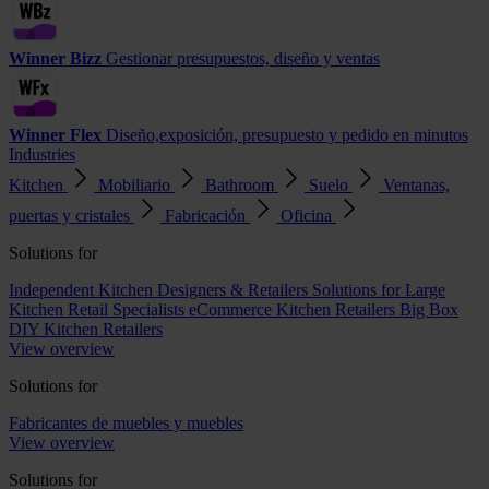
Winner Bizz
Gestionar presupuestos, diseño y ventas
Winner Flex
Diseño,exposición, presupuesto y pedido en minutos
Industries
Kitchen
Mobiliario
Bathroom
Suelo
Ventanas,
puertas y cristales
Fabricación
Oficina
Solutions for
Independent Kitchen Designers & Retailers
Solutions for Large
Kitchen Retail Specialists
eCommerce Kitchen Retailers
Big Box
DIY Kitchen Retailers
View overview
Solutions for
Fabricantes de muebles y muebles
View overview
Solutions for