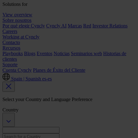
Solutions for
View overview
Sobre nosotros
Por qué elegir Cyncly
Cyncly AI
Marcas
Red
Investor Relations
Careers
Working at Cyncly
Contacto
Recursos
Playbooks
Blogs
Eventos
Noticias
Seminarios web
Historias de
clientes
Soporte
Cuenta Cyncly
Planes de Éxito del Cliente
Spain | Spanish
es-es
Select your Country and Language Preference
Country