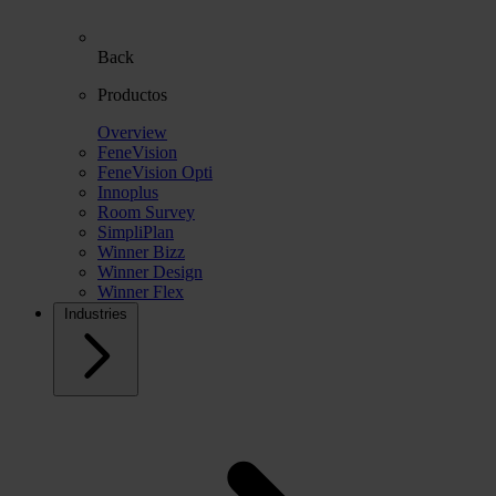
Back
Productos
Overview
FeneVision
FeneVision Opti
Innoplus
Room Survey
SimpliPlan
Winner Bizz
Winner Design
Winner Flex
Industries