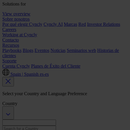
Solutions for
View overview
Sobre nosotros
Por qué elegir Cyncly
Cyncly AI
Marcas
Red
Investor Relations
Careers
Working at Cyncly
Contacto
Recursos
Playbooks
Blogs
Eventos
Noticias
Seminarios web
Historias de
clientes
Soporte
Cuenta Cyncly
Planes de Éxito del Cliente
Spain | Spanish
es-es
Select your Country and Language Preference
Country