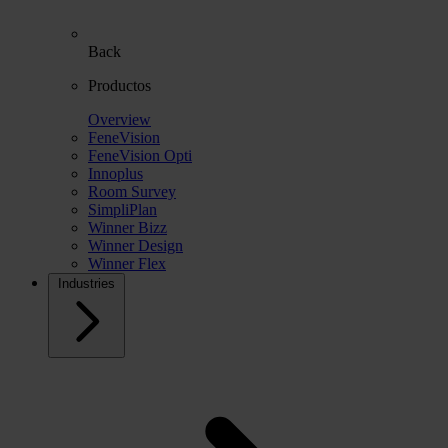
Back
Productos
Overview
FeneVision
FeneVision Opti
Innoplus
Room Survey
SimpliPlan
Winner Bizz
Winner Design
Winner Flex
Industries