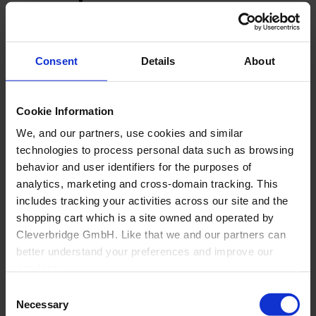
Back
Bathroom
Overview
Consent
Details
About
Independent Bathroom Retailers
Large Bath Retail Specialists
Comercios electrónicos de baños
Cookie Information
Suelo
We, and our partners, use cookies and similar
technologies to process personal data such as browsing
behavior and user identifiers for the purposes of
analytics, marketing and cross-domain tracking. This
includes tracking your activities across our site and the
shopping cart which is a site owned and operated by
Cleverbridge GmbH. Like that we and our partners can
better understand your preferences and improve our
services.
Consent
Also, the operator of the shopping cart, Cleverbridge
Necessary
Selection