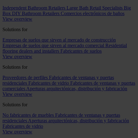
Independent Bathroom Retailers
Large Bath Retail Specialists
Big
Box DIY Bathroom Retailers
Comercios electrónicos de baños
View overview
Solutions for
Empresas de suelos que sirven al mercado de construcción
Empresas de suelos que sirven al mercado comercial
Residential
flooring dealers and installers
Fabricantes de suelos
View overview
Solutions for
Proveedores de perfiles
Fabricantes de ventanas y puertas
residenciales
Fabricantes de vidrio
Fabricantes de ventanas y puertas
comerciales
Aperturas arquitectónicas, distribución y fabricación
View overview
Solutions for
No fabricantes de muebles
Fabricantes de ventanas y puertas
residenciales
Aperturas arquitectónicas, distribución y fabricación
Fabricantes de vidrio
View overview