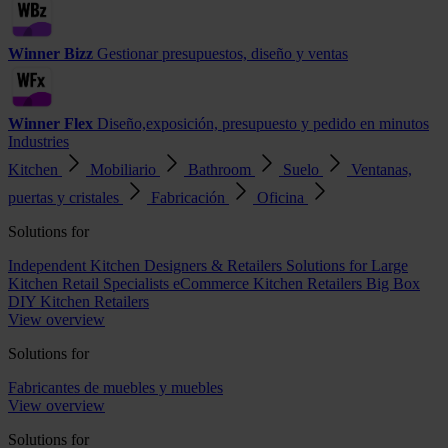
Winner Bizz
Gestionar presupuestos, diseño y ventas
Winner Flex
Diseño,exposición, presupuesto y pedido en minutos
Industries
Kitchen
Mobiliario
Bathroom
Suelo
Ventanas,
puertas y cristales
Fabricación
Oficina
Solutions for
Independent Kitchen Designers & Retailers
Solutions for Large
Kitchen Retail Specialists
eCommerce Kitchen Retailers
Big Box
DIY Kitchen Retailers
View overview
Solutions for
Fabricantes de muebles y muebles
View overview
Solutions for