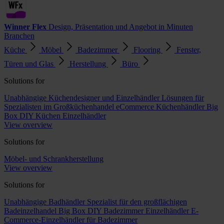
Winner Flex
Design, Präsentation und Angebot in Minuten
Branchen
Küche
Möbel
Badezimmer
Flooring
Fenster,
Türen und Glas
Herstellung
Büro
Solutions for
Unabhängige Küchendesigner und Einzelhändler
Lösungen für
Spezialisten im Großküchenhandel
eCommerce Küchenhändler
Big
Box DIY Küchen Einzelhändler
View overview
Solutions for
Möbel- und Schrankherstellung
View overview
Solutions for
Unabhängige Badhändler
Spezialist für den großflächigen
Badeinzelhandel
Big Box DIY Badezimmer Einzelhändler
E-
Commerce-Einzelhändler für Badezimmer