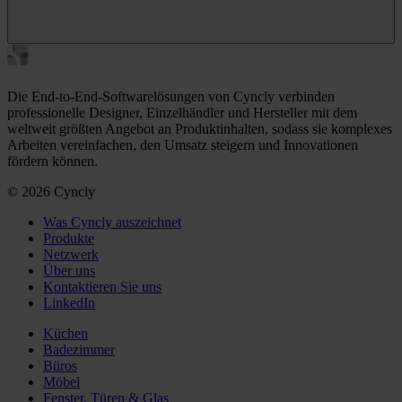
Die End-to-End-Softwarelösungen von Cyncly verbinden
professionelle Designer, Einzelhändler und Hersteller mit dem
weltweit größten Angebot an Produktinhalten, sodass sie komplexes
Arbeiten vereinfachen, den Umsatz steigern und Innovationen
fördern können.
© 2026 Cyncly
Was Cyncly auszeichnet
Produkte
Netzwerk
Über uns
Kontaktieren Sie uns
LinkedIn
Küchen
Badezimmer
Büros
Möbel
Fenster, Türen & Glas