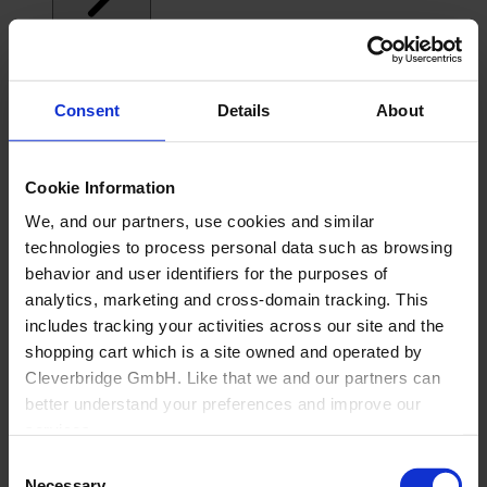
Consent
Details
About
Cookie Information
We, and our partners, use cookies and similar
technologies to process personal data such as browsing
behavior and user identifiers for the purposes of
analytics, marketing and cross-domain tracking. This
includes tracking your activities across our site and the
shopping cart which is a site owned and operated by
Cleverbridge GmbH. Like that we and our partners can
better understand your preferences and improve our
services.
Back
Consent
Über Cyncly
Also, the operator of the shopping cart, Cleverbridge
Necessary