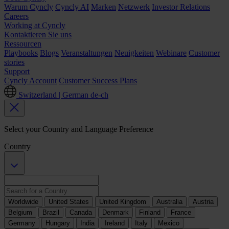
Warum Cyncly
Cyncly AI
Marken
Netzwerk
Investor Relations
Careers
Working at Cyncly
Kontaktieren Sie uns
Ressourcen
Playbooks
Blogs
Veranstaltungen
Neuigkeiten
Webinare
Customer
stories
Support
Cyncly Account
Customer Success Plans
Switzerland | German
de-ch
Select your Country and Language Preference
Country
Worldwide
United States
United Kingdom
Australia
Austria
Belgium
Brazil
Canada
Denmark
Finland
France
Germany
Hungary
India
Ireland
Italy
Mexico