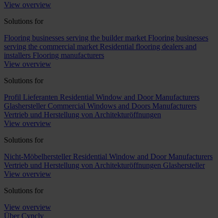
View overview
Solutions for
Flooring businesses serving the builder market
Flooring businesses
serving the commercial market
Residential flooring dealers and
installers
Flooring manufacturers
View overview
Solutions for
Profil Lieferanten
Residential Window and Door Manufacturers
Glashersteller
Commercial Windows and Doors Manufacturers
Vertrieb und Herstellung von Architekturöffnungen
View overview
Solutions for
Nicht-Möbelhersteller
Residential Window and Door Manufacturers
Vertrieb und Herstellung von Architekturöffnungen
Glashersteller
View overview
Solutions for
View overview
Über Cyncly