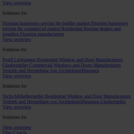
View overview
Solutions for
Flooring businesses serving the builder market
Flooring businesses
serving the commercial market
Residential flooring dealers and
installers
Flooring manufacturers
View overview
Solutions for
Profil Lieferanten
Residential Window and Door Manufacturers
Glashersteller
Commercial Windows and Doors Manufacturers
Vertrieb und Herstellung von Architekturöffnungen
View overview
Solutions for
Nicht-Möbelhersteller
Residential Window and Door Manufacturers
Vertrieb und Herstellung von Architekturöffnungen
Glashersteller
View overview
Solutions for
View overview
Über Cyncly