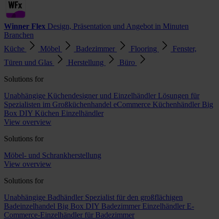
Winner Flex
Design, Präsentation und Angebot in Minuten
Branchen
Küche
Möbel
Badezimmer
Flooring
Fenster,
Türen und Glas
Herstellung
Büro
Solutions for
Unabhängige Küchendesigner und Einzelhändler
Lösungen für
Spezialisten im Großküchenhandel
eCommerce Küchenhändler
Big
Box DIY Küchen Einzelhändler
View overview
Solutions for
Möbel- und Schrankherstellung
View overview
Solutions for
Unabhängige Badhändler
Spezialist für den großflächigen
Badeinzelhandel
Big Box DIY Badezimmer Einzelhändler
E-
Commerce-Einzelhändler für Badezimmer