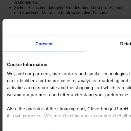
Aktionen zu.
Stellen Sie sicher, dass jede Kundeninteraktion professionell
und konsistent bleibt, auch mit saisonalem Personal
Hol dir eine Demo
Machen Sie den Einkauf einfacher – für
Ihre Kunden und Ihr Team
Consent
Detai
Self-Service-Küchenplanung mit integrierter Anleitung
Cookie Information
Geben Sie jedem Kunden das Selbstvertrauen, seine eigene Küche
We, and our partners, use cookies and similar technologies 
mit Werkzeugen zu planen, die Entscheidungen leiten, Fehler
user identifiers for the purposes of analytics, marketing and
vermeiden und Ideen zum Leben erwecken.
activities across our site and the shopping cart which is a 
Einfach zu bedienende Online- und In-Store-Designlösungen
we and our partners can better understand your preference
mit Layout-Regeln und automatischer Platzierung
Konfigurierbare Küchenherde und vordefinierte Module zur
Vereinfachung der Entscheidungsfindung
Also, the operator of the shopping cart, Cleverbridge GmbH, 
Visuelle Vorschauen, die Kunden helfen zu sehen, was sie
its own purposes. We are collecting your consent on behalf
kaufen, bevor sie sich festlegen
By clicking “Accept All”, you consent to this processing. Yo