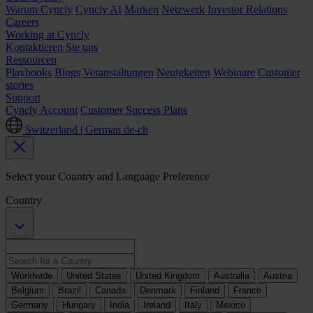
Warum Cyncly
Cyncly AI
Marken
Netzwerk
Investor Relations
Careers
Working at Cyncly
Kontaktieren Sie uns
Ressourcen
Playbooks
Blogs
Veranstaltungen
Neuigkeiten
Webinare
Customer
stories
Support
Cyncly Account
Customer Success Plans
Switzerland | German
de-ch
Select your Country and Language Preference
Country
Worldwide
United States
United Kingdom
Australia
Austria
Belgium
Brazil
Canada
Denmark
Finland
France
Germany
Hungary
India
Ireland
Italy
Mexico