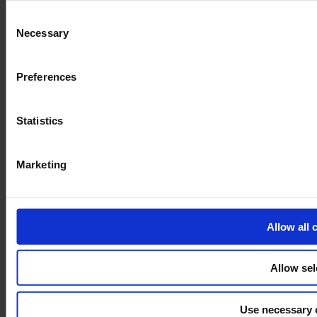
and the shopping cart site. For more information, see our
Pri
Consent
Necessary
Selection
Preferences
Statistics
Marketing
Allow all 
Allow sel
Use necessary 