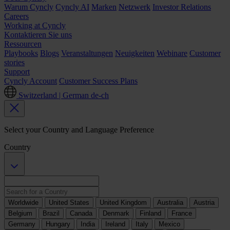
Warum Cyncly
Cyncly AI
Marken
Netzwerk
Investor Relations
Careers
Working at Cyncly
Kontaktieren Sie uns
Ressourcen
Playbooks
Blogs
Veranstaltungen
Neuigkeiten
Webinare
Customer
stories
Support
Cyncly Account
Customer Success Plans
Switzerland | German
de-ch
Select your Country and Language Preference
Country
Worldwide
United States
United Kingdom
Australia
Austria
Belgium
Brazil
Canada
Denmark
Finland
France
Germany
Hungary
India
Ireland
Italy
Mexico