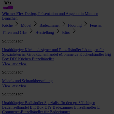
Winner Flex
Design, Präsentation und Angebot in Minuten
Branchen
Küche
Möbel
Badezimmer
Flooring
Fenster,
Türen und Glas
Herstellung
Büro
Solutions for
Unabhängige Küchendesigner und Einzelhändler
Lösungen für
Spezialisten im Großküchenhandel
eCommerce Küchenhändler
Big
Box DIY Küchen Einzelhändler
View overview
Solutions for
Möbel- und Schrankherstellung
View overview
Solutions for
Unabhängige Badhändler
Spezialist für den großflächigen
Badeinzelhandel
Big Box DIY Badezimmer Einzelhändler
E-
Commerce-Einzelhändler für Badezimmer