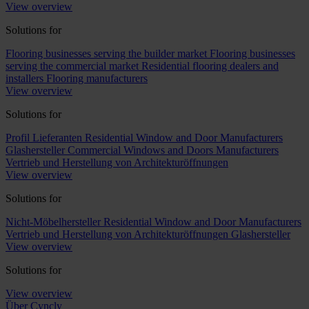
View overview
Solutions for
Flooring businesses serving the builder market
Flooring businesses
serving the commercial market
Residential flooring dealers and
installers
Flooring manufacturers
View overview
Solutions for
Profil Lieferanten
Residential Window and Door Manufacturers
Glashersteller
Commercial Windows and Doors Manufacturers
Vertrieb und Herstellung von Architekturöffnungen
View overview
Solutions for
Nicht-Möbelhersteller
Residential Window and Door Manufacturers
Vertrieb und Herstellung von Architekturöffnungen
Glashersteller
View overview
Solutions for
View overview
Über Cyncly