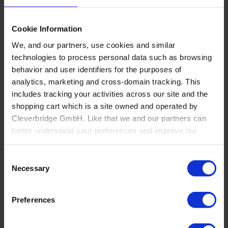
Cookie Information
We, and our partners, use cookies and similar
Back
technologies to process personal data such as browsing
Herstellung
behavior and user identifiers for the purposes of
analytics, marketing and cross-domain tracking. This
Overview
Nicht-Möbelhersteller
includes tracking your activities across our site and the
Büro
shopping cart which is a site owned and operated by
Über Cyncly
Cleverbridge GmbH. Like that we and our partners can
better understand your preferences and improve our
services.
Consent
Also, the operator of the shopping cart, Cleverbridge
Necessary
Selection
GmbH, conducts independent tracking on the shopping
cart for its own purposes. We are collecting your consent
Preferences
on behalf of the Cleverbridge GmbH.
By clicking “Accept All”, you consent to this processing.