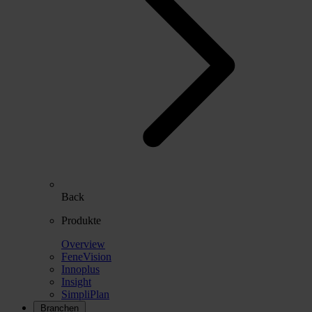
Back
Produkte
Overview
FeneVision
Innoplus
Insight
SimpliPlan
Branchen