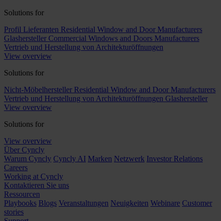
Solutions for
Profil Lieferanten
Residential Window and Door Manufacturers
Glashersteller
Commercial Windows and Doors Manufacturers
Vertrieb und Herstellung von Architekturöffnungen
View overview
Solutions for
Nicht-Möbelhersteller
Residential Window and Door Manufacturers
Vertrieb und Herstellung von Architekturöffnungen
Glashersteller
View overview
Solutions for
View overview
Über Cyncly
Warum Cyncly
Cyncly AI
Marken
Netzwerk
Investor Relations
Careers
Working at Cyncly
Kontaktieren Sie uns
Ressourcen
Playbooks
Blogs
Veranstaltungen
Neuigkeiten
Webinare
Customer
stories
Support