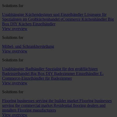
Solutions for
Unabhängige Küchendesigner und Einzelhändler
Lösungen für
Spezialisten im Großküchenhandel
eCommerce Küchenhändler
Big
Box DIY Küchen Einzelhändler
View overview
Solutions for
Möbel- und Schrankherstellung
View overview
Solutions for
Unabhängige Badhändler
Spezialist für den großflächigen
Badeinzelhandel
Big Box DIY Badezimmer Einzelhändler
E-
Commerce-Einzelhändler für Badezimmer
View overview
Solutions for
Flooring businesses serving the builder market
Flooring businesses
serving the commercial market
Residential flooring dealers and
installers
Flooring manufacturers
View overview