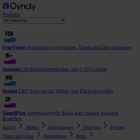
Produkte
FeneVision
Produktion von Fenstern, Türen und Glas optimieren
Innoplus
3D-Badezimmerdesign- und CAD-Lösung
Insight
ERP-Software für Möbel- und Küchenhersteller
SimpliPlan
Atemberaubende Bäder ganz einfach gestalten
Branchen
Küche
Möbel
Badezimmer
Flooring
Fenster,
Türen und Glas
Herstellung
Büro