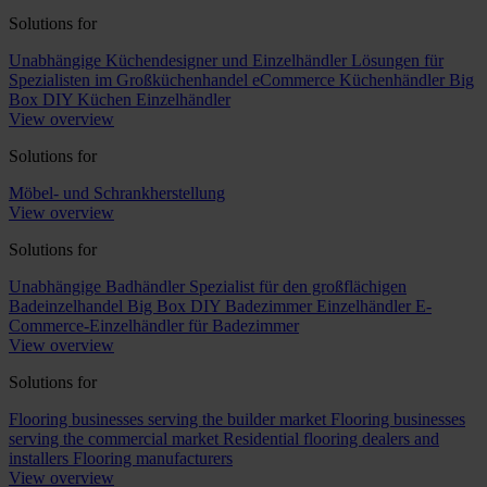
Solutions for
Unabhängige Küchendesigner und Einzelhändler
Lösungen für
Spezialisten im Großküchenhandel
eCommerce Küchenhändler
Big
Box DIY Küchen Einzelhändler
View overview
Solutions for
Möbel- und Schrankherstellung
View overview
Solutions for
Unabhängige Badhändler
Spezialist für den großflächigen
Badeinzelhandel
Big Box DIY Badezimmer Einzelhändler
E-
Commerce-Einzelhändler für Badezimmer
View overview
Solutions for
Flooring businesses serving the builder market
Flooring businesses
serving the commercial market
Residential flooring dealers and
installers
Flooring manufacturers
View overview