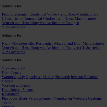
Solutions for
Profil Lieferanten
Residential Window and Door Manufacturers
Glashersteller
Commercial Windows and Doors Manufacturers
Vertrieb und Herstellung von Architekturöffnungen
View overview
Solutions for
Nicht-Möbelhersteller
Residential Window and Door Manufacturers
Vertrieb und Herstellung von Architekturöffnungen
Glashersteller
View overview
Solutions for
View overview
Über Cyncly
Warum Cyncly
Cyncly AI
Marken
Netzwerk
Investor Relations
Careers
Working at Cyncly
Kontaktieren Sie uns
Ressourcen
Playbooks
Blogs
Veranstaltungen
Neuigkeiten
Webinare
Customer
stories
Support