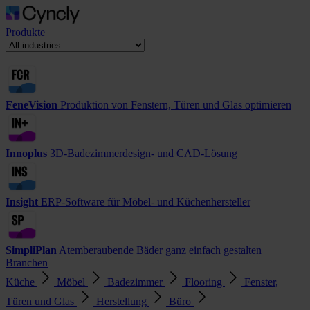
Produkte
FeneVision
Produktion von Fenstern, Türen und Glas optimieren
Innoplus
3D-Badezimmerdesign- und CAD-Lösung
Insight
ERP-Software für Möbel- und Küchenhersteller
SimpliPlan
Atemberaubende Bäder ganz einfach gestalten
Branchen
Küche
Möbel
Badezimmer
Flooring
Fenster,
Türen und Glas
Herstellung
Büro