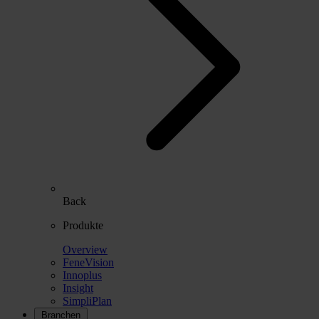
Back
Produkte
Overview
FeneVision
Innoplus
Insight
SimpliPlan
Branchen