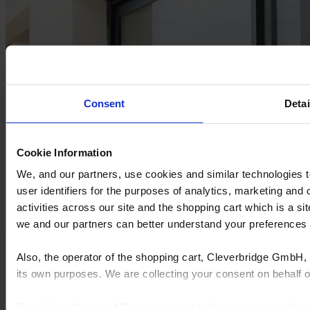
Consent
Detai
Cookie Information
We, and our partners, use cookies and similar technologies 
user identifiers for the purposes of analytics, marketing and
activities across our site and the shopping cart which is a 
we and our partners can better understand your preference
FENSTER UND TÜREN
Also, the operator of the shopping cart, Cleverbridge GmbH, 
its own purposes. We are collecting your consent on behalf
Steigern Sie Ihren Absatz von Fenstern
By clicking “Accept All”, you consent to this processing. Yo
Entwerfen, fertigen und montieren Sie Fenster und Türen mit