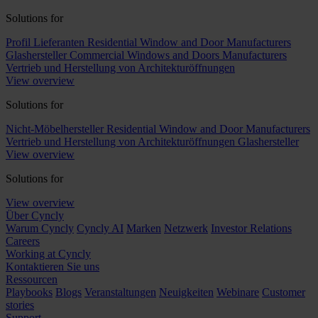
Solutions for
Profil Lieferanten
Residential Window and Door Manufacturers
Glashersteller
Commercial Windows and Doors Manufacturers
Vertrieb und Herstellung von Architekturöffnungen
View overview
Solutions for
Nicht-Möbelhersteller
Residential Window and Door Manufacturers
Vertrieb und Herstellung von Architekturöffnungen
Glashersteller
View overview
Solutions for
View overview
Über Cyncly
Warum Cyncly
Cyncly AI
Marken
Netzwerk
Investor Relations
Careers
Working at Cyncly
Kontaktieren Sie uns
Ressourcen
Playbooks
Blogs
Veranstaltungen
Neuigkeiten
Webinare
Customer
stories
Support