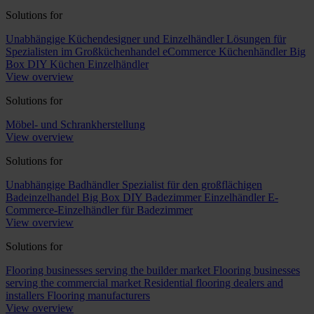
Solutions for
Unabhängige Küchendesigner und Einzelhändler
Lösungen für
Spezialisten im Großküchenhandel
eCommerce Küchenhändler
Big
Box DIY Küchen Einzelhändler
View overview
Solutions for
Möbel- und Schrankherstellung
View overview
Solutions for
Unabhängige Badhändler
Spezialist für den großflächigen
Badeinzelhandel
Big Box DIY Badezimmer Einzelhändler
E-
Commerce-Einzelhändler für Badezimmer
View overview
Solutions for
Flooring businesses serving the builder market
Flooring businesses
serving the commercial market
Residential flooring dealers and
installers
Flooring manufacturers
View overview