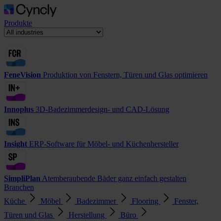
Produkte
FeneVision
Produktion von Fenstern, Türen und Glas optimieren
Innoplus
3D-Badezimmerdesign- und CAD-Lösung
Insight
ERP-Software für Möbel- und Küchenhersteller
SimpliPlan
Atemberaubende Bäder ganz einfach gestalten
Branchen
Küche
Möbel
Badezimmer
Flooring
Fenster,
Türen und Glas
Herstellung
Büro