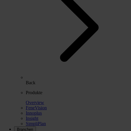
Back
Produkte
Overview
FeneVision
Innoplus
Insight
SimpliPlan
Branchen