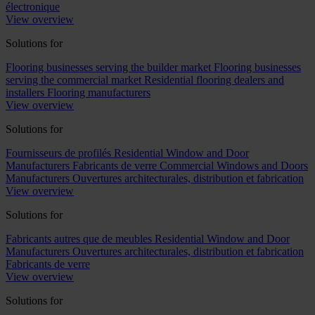
électronique
View overview
Solutions for
Flooring businesses serving the builder market
Flooring businesses
serving the commercial market
Residential flooring dealers and
installers
Flooring manufacturers
View overview
Solutions for
Fournisseurs de profilés
Residential Window and Door
Manufacturers
Fabricants de verre
Commercial Windows and Doors
Manufacturers
Ouvertures architecturales, distribution et fabrication
View overview
Solutions for
Fabricants autres que de meubles
Residential Window and Door
Manufacturers
Ouvertures architecturales, distribution et fabrication
Fabricants de verre
View overview
Solutions for