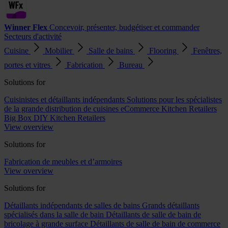
Winner Flex
Concevoir, présenter, budgétiser et commander
Secteurs d'activité
Cuisine
Mobilier
Salle de bains
Flooring
Fenêtres,
portes et vitres
Fabrication
Bureau
Solutions for
Cuisinistes et détaillants indépendants
Solutions pour les spécialistes
de la grande distribution de cuisines
eCommerce Kitchen Retailers
Big Box DIY Kitchen Retailers
View overview
Solutions for
Fabrication de meubles et d’armoires
View overview
Solutions for
Détaillants indépendants de salles de bains
Grands détaillants
spécialisés dans la salle de bain
Détaillants de salle de bain de
bricolage à grande surface
Détaillants de salle de bain de commerce