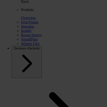
Back
Produits
Overview
FeneVision
Innoplus
Insight
Room Survey
SimpliPlan
Winner Flex
Secteurs d'activité