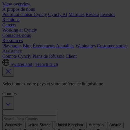
View overview
À propos de nous
Pourquoi choisir Cyncly
Cyncly AI
Marques
Réseau
Investor
Relations
Careers
Working at Cyncly
Contactez-nous
Ressources
Playbooks
Blog
Événements
Actualités
Webinaires
Customer stories
Assistance
Compte Cyncly
Plans de Réussite Client
Switzerland | French
fr-ch
Sélectionnez votre pays et votre préférence linguistique
Country
Worldwide
United States
United Kingdom
Australia
Austria