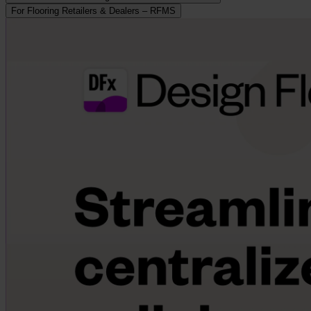
For Flooring Retailers & Dealers – RFMS