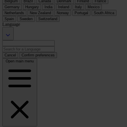
Belgium
Brazil
Canada
Denmark
Finland
France
Germany
Hungary
India
Ireland
Italy
Mexico
Netherlands
New Zealand
Norway
Portugal
South Africa
Spain
Sweden
Switzerland
Language
Cancel
Confirm preferences
Open main menu