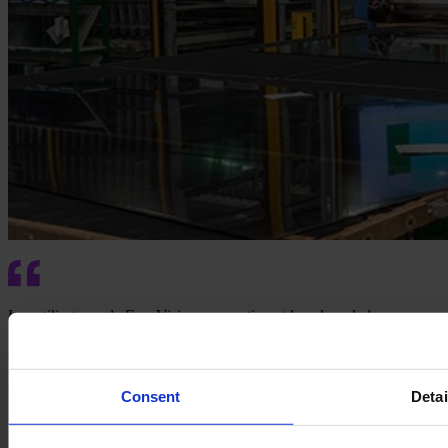
Les utilisateurs de FeneVision sous-estiment la valeur de la
planification des capacités. La visibilité qu'elle offre constitue un
avantage considérable. De plus, nous sommes désormais en mesure
de recevoir et de gérer les stocks de manière fluide, le système
s'intègre à la comptabilité, la saisie des commandes est intuitive, et
Consent
Detai
nous rencontrons moins de solutions de contournement, car
FeneVision est un outil si complet qu'il couvre tous les domaines de
la production."