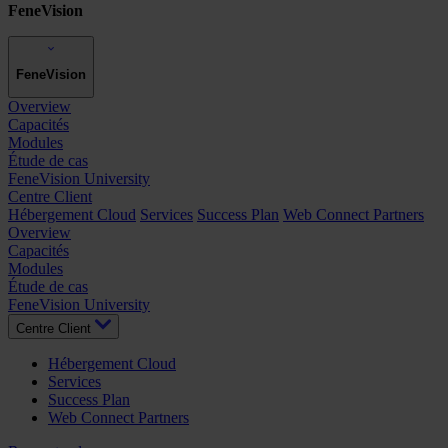
FeneVision
FeneVision
Overview
Capacités
Modules
Étude de cas
FeneVision University
Centre Client
Hébergement Cloud
Services
Success Plan
Web Connect Partners
Overview
Capacités
Modules
Étude de cas
FeneVision University
Centre Client
Hébergement Cloud
Services
Success Plan
Web Connect Partners