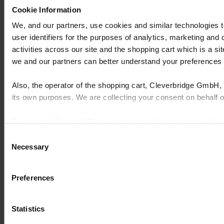
Cookie Information
Greg Elliott, CFO
We, and our partners, use cookies and similar technologies 
user identifiers for the purposes of analytics, marketing and
Explorez d’autres études de cas
activities across our site and the shopping cart which is a 
we and our partners can better understand your preference
Les solutions logicielles complètes de Cyncly connectent les
designers, détaillants et fabricants professionnels au plus grand dépôt
Also, the operator of the shopping cart, Cleverbridge GmbH, 
mondial de contenus produits, leur permettant de simplifier la
its own purposes. We are collecting your consent on behalf
complexité, d’augmenter les ventes, d’accroître l’efficacité et de
stimuler l’innovation.
By clicking “Accept All”, you consent to this processing. Yo
© 2026 Cyncly
and the shopping cart site. For more information, see our
Pri
Consent
Pourquoi Cyncly
Necessary
Selection
Produits
Réseau
À propos de nous
Preferences
Contactez-nous
LinkedIn
Cuisines
Statistics
Toilettes