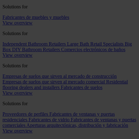
Solutions for
Fabricantes de muebles y muebles
View overview
Solutions for
Independent Bathroom Retailers
Large Bath Retail Specialists
Big
Box DIY Bathroom Retailers
Comercios electrónicos de baños
View overview
Solutions for
Empresas de suelos que sirven al mercado de construcción
Empresas de suelos que sirven al mercado comercial
Residential
flooring dealers and installers
Fabricantes de suelos
View overview
Solutions for
Proveedores de perfiles
Fabricantes de ventanas y puertas
residenciales
Fabricantes de vidrio
Fabricantes de ventanas y puertas
comerciales
Aperturas arquitectónicas, distribución y fabricación
View overview