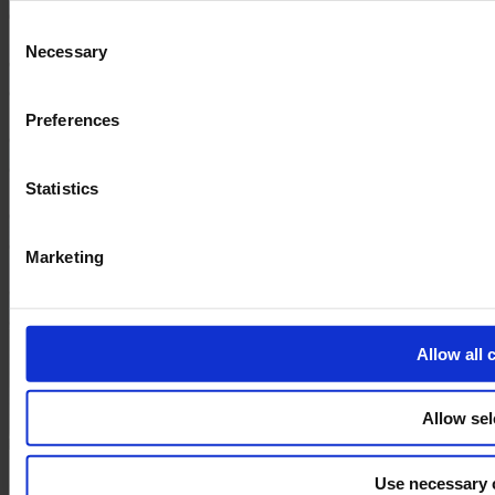
and the shopping cart site. For more information, see our
Pri
Consent
Necessary
Selection
Preferences
Statistics
Marketing
Allow all 
Allow sel
Use necessary 
Calia Italia