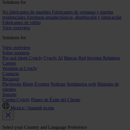
Solutions for
No fabricantes de muebles
Fabricantes de ventanas y puertas
residenciales
Aperturas arquitectónicas, distribución y fabricación
Fabricantes de vidrio
View overview
Solutions for
View overview
Sobre nosotros
Por qué elegir Cyncly
Cyncly AI
Marcas
Red
Investor Relations
Careers
Working at Cyncly
Contacto
Recursos
Playbooks
Blogs
Eventos
Noticias
Seminarios web
Historias de
clientes
Soporte
Cuenta Cyncly
Planes de Éxito del Cliente
Mexico | Spanish
es-mx
Select your Country and Language Preference