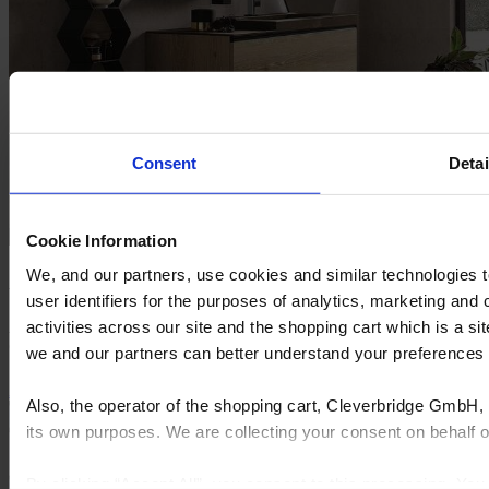
Consent
Detai
Cookie Information
We, and our partners, use cookies and similar technologies 
Archeda
user identifiers for the purposes of analytics, marketing and
activities across our site and the shopping cart which is a 
Archeda acelera la transformación digital con 3CAD Next de
Cyncly.
we and our partners can better understand your preference
Aprende cómo
Solicita una demo
Also, the operator of the shopping cart, Cleverbridge GmbH, 
its own purposes. We are collecting your consent on behalf
By clicking “Accept All”, you consent to this processing. Yo