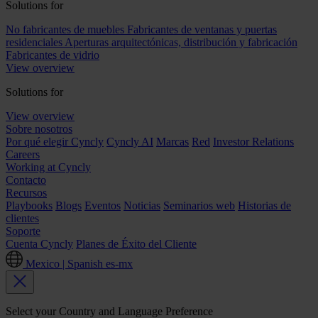
Solutions for
No fabricantes de muebles
Fabricantes de ventanas y puertas
residenciales
Aperturas arquitectónicas, distribución y fabricación
Fabricantes de vidrio
View overview
Solutions for
View overview
Sobre nosotros
Por qué elegir Cyncly
Cyncly AI
Marcas
Red
Investor Relations
Careers
Working at Cyncly
Contacto
Recursos
Playbooks
Blogs
Eventos
Noticias
Seminarios web
Historias de
clientes
Soporte
Cuenta Cyncly
Planes de Éxito del Cliente
Mexico | Spanish
es-mx
Select your Country and Language Preference