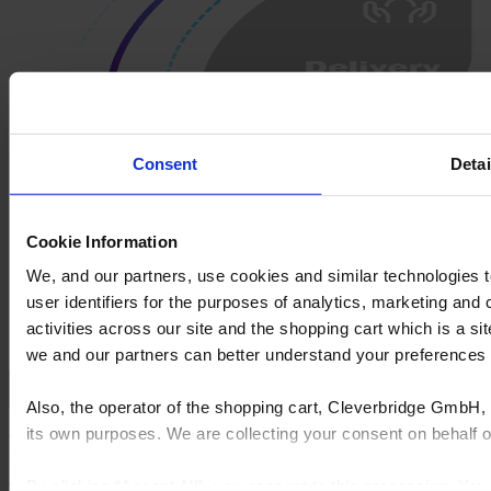
Consent
Detai
Cookie Information
We, and our partners, use cookies and similar technologies 
user identifiers for the purposes of analytics, marketing and
activities across our site and the shopping cart which is a 
we and our partners can better understand your preference
Empodera decisiones seguras mediante visualización y muestreo
Also, the operator of the shopping cart, Cleverbridge GmbH, 
its own purposes. We are collecting your consent on behalf
Cyncly ayuda a los fabricantes a eliminar la incertidumbre en el
proceso de compra. Al ofrecer experiencias inmersivas de producto
y solicitudes de muestras fluidas, facilitas que consumidores y
By clicking “Accept All”, you consent to this processing. Yo