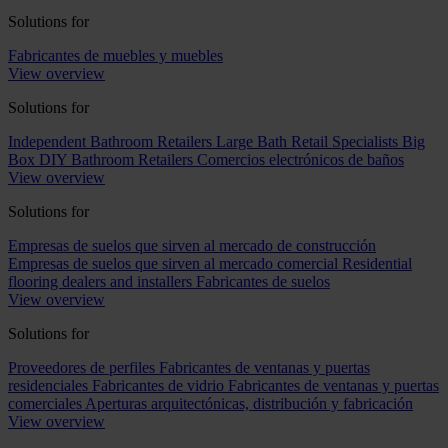
Solutions for
Fabricantes de muebles y muebles
View overview
Solutions for
Independent Bathroom Retailers
Large Bath Retail Specialists
Big
Box DIY Bathroom Retailers
Comercios electrónicos de baños
View overview
Solutions for
Empresas de suelos que sirven al mercado de construcción
Empresas de suelos que sirven al mercado comercial
Residential
flooring dealers and installers
Fabricantes de suelos
View overview
Solutions for
Proveedores de perfiles
Fabricantes de ventanas y puertas
residenciales
Fabricantes de vidrio
Fabricantes de ventanas y puertas
comerciales
Aperturas arquitectónicas, distribución y fabricación
View overview