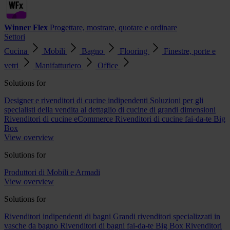
Winner Flex
Progettare, mostrare, quotare e ordinare
Settori
Cucina
Mobili
Bagno
Flooring
Finestre, porte e
vetri
Manifatturiero
Office
Solutions for
Designer e rivenditori di cucine indipendenti
Soluzioni per gli
specialisti della vendita al dettaglio di cucine di grandi dimensioni
Rivenditori di cucine eCommerce
Rivenditori di cucine fai-da-te Big
Box
View overview
Solutions for
Produttori di Mobili e Armadi
View overview
Solutions for
Rivenditori indipendenti di bagni
Grandi rivenditori specializzati in
vasche da bagno
Rivenditori di bagni fai-da-te Big Box
Rivenditori