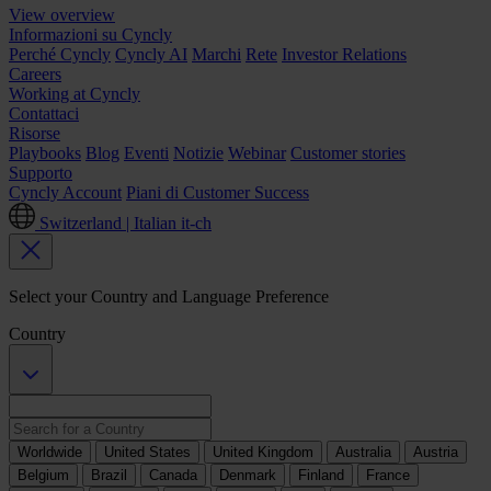
View overview
Informazioni su Cyncly
Perché Cyncly
Cyncly AI
Marchi
Rete
Investor Relations
Careers
Working at Cyncly
Contattaci
Risorse
Playbooks
Blog
Eventi
Notizie
Webinar
Customer stories
Supporto
Cyncly Account
Piani di Customer Success
Switzerland | Italian
it-ch
Select your Country and Language Preference
Country
Worldwide
United States
United Kingdom
Australia
Austria
Belgium
Brazil
Canada
Denmark
Finland
France