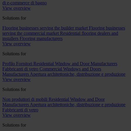
di e-commerce di bagno
View overview
Solutions for
Flooring businesses serving the builder market
Flooring businesses
serving the commercial market
Residential flooring dealers and
installers
Flooring manufacturers
View overview
Solutions for
Profilo Fornitori
Residential Window and Door Manufacturers
Fabbricanti di vetro
Commercial Windows and Doors
Manufacturers
Apertura architettoniche, distribuzione e produzione
View overview
Solutions for
Non produttori di mobili
Residential Window and Door
Manufacturers
Apertura architettoniche, distribuzione e produzione
Fabbricanti di vetro
View overview
Solutions for