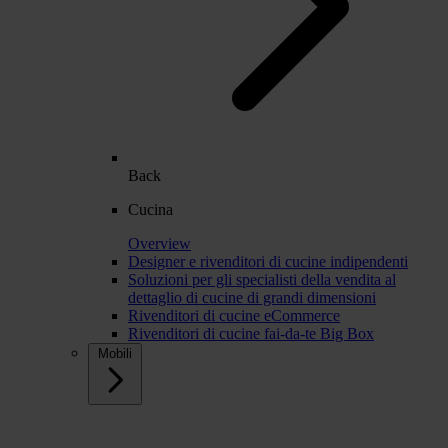
Back
Cucina
Overview
Designer e rivenditori di cucine indipendenti
Soluzioni per gli specialisti della vendita al
dettaglio di cucine di grandi dimensioni
Rivenditori di cucine eCommerce
Rivenditori di cucine fai-da-te Big Box
Mobili