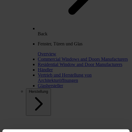
Back
Fenster, Türen und Glas
Overview
Commercial Windows and Doors Manufacturers
Residential Window and Door Manufacturers
Händler
Vertrieb und Herstellung von
Architekturöffnungen
Glashersteller
Herstellung