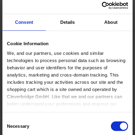
Consent
Details
About
Cookie Information
We, and our partners, use cookies and similar
technologies to process personal data such as browsing
behavior and user identifiers for the purposes of
analytics, marketing and cross-domain tracking. This
Back
includes tracking your activities across our site and the
shopping cart which is a site owned and operated by
Herstellung
Cleverbridge GmbH. Like that we and our partners can
Overview
better understand your preferences and improve our
Nicht-Möbelhersteller
services.
Büro
Über Cyncly
Consent
Also, the operator of the shopping cart, Cleverbridge
Necessary
Selection
GmbH, conducts independent tracking on the shopping