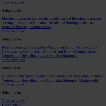
View overview
Solutions for
Flooring businesses serving the builder market
Flooring businesses
serving the commercial market
Residential flooring dealers and
installers
Flooring manufacturers
View overview
Solutions for
Profil Lieferanten
Residential Window and Door Manufacturers
Glashersteller
Commercial Windows and Doors Manufacturers
Vertrieb und Herstellung von Architekturöffnungen
View overview
Solutions for
Nicht-Möbelhersteller
Residential Window and Door Manufacturers
Vertrieb und Herstellung von Architekturöffnungen
Glashersteller
View overview
Solutions for
View overview
Über Cyncly