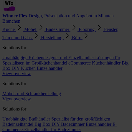
Winner Flex
Design, Präsentation und Angebot in Minuten
Branchen
Küche
Möbel
Badezimmer
Flooring
Fenster,
Türen und Glas
Herstellung
Büro
Solutions for
Unabhängige Küchendesigner und Einzelhändler
Lösungen für
Spezialisten im Großküchenhandel
eCommerce Küchenhändler
Big
Box DIY Küchen Einzelhändler
View overview
Solutions for
Möbel- und Schrankherstellung
View overview
Solutions for
Unabhängige Badhändler
Spezialist für den großflächigen
Badeinzelhandel
Big Box DIY Badezimmer Einzelhändler
E-
Commerce-Einzelhändler für Badezimmer