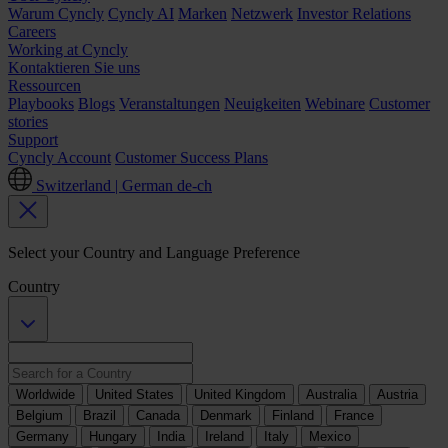
Warum Cyncly
Cyncly AI
Marken
Netzwerk
Investor Relations
Careers
Working at Cyncly
Kontaktieren Sie uns
Ressourcen
Playbooks
Blogs
Veranstaltungen
Neuigkeiten
Webinare
Customer
stories
Support
Cyncly Account
Customer Success Plans
Switzerland | German
de-ch
Select your Country and Language Preference
Country
Worldwide
United States
United Kingdom
Australia
Austria
Belgium
Brazil
Canada
Denmark
Finland
France
Germany
Hungary
India
Ireland
Italy
Mexico