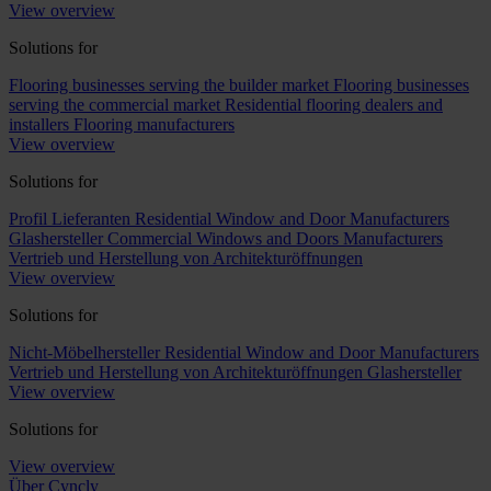
View overview
Solutions for
Flooring businesses serving the builder market
Flooring businesses
serving the commercial market
Residential flooring dealers and
installers
Flooring manufacturers
View overview
Solutions for
Profil Lieferanten
Residential Window and Door Manufacturers
Glashersteller
Commercial Windows and Doors Manufacturers
Vertrieb und Herstellung von Architekturöffnungen
View overview
Solutions for
Nicht-Möbelhersteller
Residential Window and Door Manufacturers
Vertrieb und Herstellung von Architekturöffnungen
Glashersteller
View overview
Solutions for
View overview
Über Cyncly