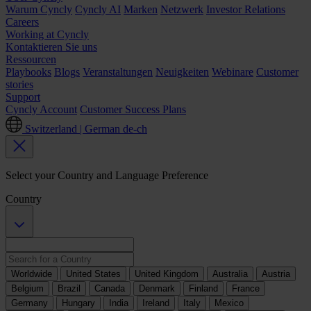
Warum Cyncly
Cyncly AI
Marken
Netzwerk
Investor Relations
Careers
Working at Cyncly
Kontaktieren Sie uns
Ressourcen
Playbooks
Blogs
Veranstaltungen
Neuigkeiten
Webinare
Customer
stories
Support
Cyncly Account
Customer Success Plans
Switzerland | German
de-ch
Select your Country and Language Preference
Country
Worldwide
United States
United Kingdom
Australia
Austria
Belgium
Brazil
Canada
Denmark
Finland
France
Germany
Hungary
India
Ireland
Italy
Mexico