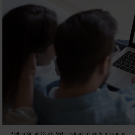
Bleiben Sie mit Cyncly Websites immer einen Schritt voraus