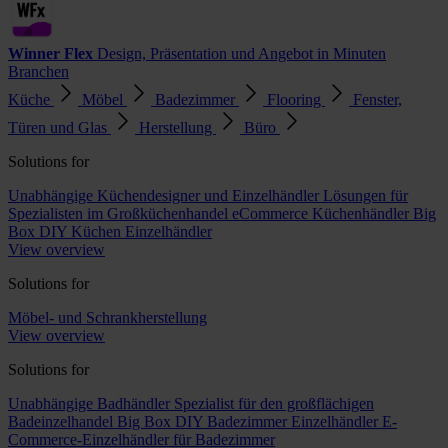
Winner Flex
Design, Präsentation und Angebot in Minuten
Branchen
Küche
Möbel
Badezimmer
Flooring
Fenster,
Türen und Glas
Herstellung
Büro
Solutions for
Unabhängige Küchendesigner und Einzelhändler
Lösungen für
Spezialisten im Großküchenhandel
eCommerce Küchenhändler
Big
Box DIY Küchen Einzelhändler
View overview
Solutions for
Möbel- und Schrankherstellung
View overview
Solutions for
Unabhängige Badhändler
Spezialist für den großflächigen
Badeinzelhandel
Big Box DIY Badezimmer Einzelhändler
E-
Commerce-Einzelhändler für Badezimmer