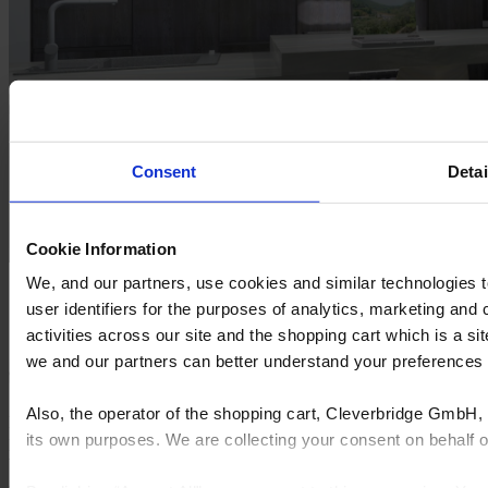
Consent
Detai
Cookie Information
We, and our partners, use cookies and similar technologies 
Verbessern Sie Ihre Küchengeschäftsabläufe mit Design Flex
user identifiers for the purposes of analytics, marketing and
Erfahren Sie mehr
activities across our site and the shopping cart which is a 
we and our partners can better understand your preference
Also, the operator of the shopping cart, Cleverbridge GmbH, 
Die End-to-End-Softwarelösungen von Cyncly verbinden
its own purposes. We are collecting your consent on behalf
professionelle Designer, Einzelhändler und Hersteller mit dem
weltweit größten Angebot an Produktinhalten, sodass sie komplexes
Arbeiten vereinfachen, den Umsatz steigern und Innovationen