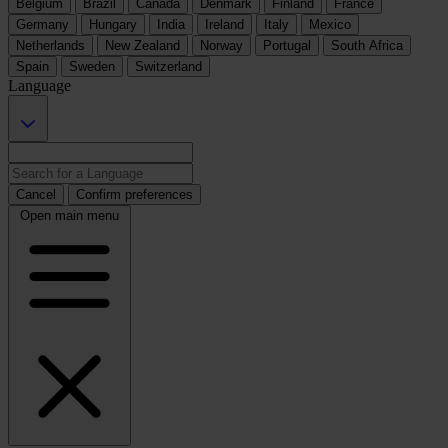
Belgium
Brazil
Canada
Denmark
Finland
France
Germany
Hungary
India
Ireland
Italy
Mexico
Netherlands
New Zealand
Norway
Portugal
South Africa
Spain
Sweden
Switzerland
Language
Cancel
Confirm preferences
Open main menu