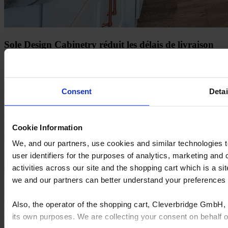
Sole Design Cabinetry réduit les délais de livraison
de 75 % et double la production grâce à Insight
Sole Design Cabinetry est un fabricant d’armoires familial en pleine
croissance basé dans le sud-est des États-Unis. Avec l’artisanat
Consent
Detai
personnalisé à la base, l’entreprise est passée d’une opération locale
à un service aux clients dans plusieurs États.
Pour répondre à l’augmentation de la demande, Sole Design s’est
Cookie Information
tourné vers Insight by Cyncly pour rationaliser la production et
réduire les délais.
We, and our partners, use cookies and similar technologies 
user identifiers for the purposes of analytics, marketing and
Lisez et regardez l’histoire complète
activities across our site and the shopping cart which is a 
we and our partners can better understand your preference
Les solutions logicielles complètes de Cyncly connectent les
designers, détaillants et fabricants professionnels au plus grand dépôt
Also, the operator of the shopping cart, Cleverbridge GmbH, 
mondial de contenus produits, leur permettant de simplifier la
its own purposes. We are collecting your consent on behalf
complexité, d’augmenter les ventes, d’accroître l’efficacité et de
stimuler l’innovation.