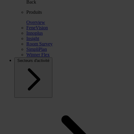
Back
Produits
Overview
FeneVision
Innoplus
Insight
Room Survey
SimpliPlan
Winner Flex
Secteurs d'activité