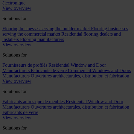
électronique
View overview
Solutions for
Flooring businesses serving the builder market
Flooring businesses
serving the commercial market
Residential flooring dealers and
installers
Flooring manufacturers
View overview
Solutions for
Fournisseurs de profilés
Residential Window and Door
Manufacturers
Fabricants de verre
Commercial Windows and Doors
Manufacturers
Ouvertures architecturales, distribution et fabrication
View overview
Solutions for
Fabricants autres que de meubles
Residential Window and Door
Manufacturers
Ouvertures architecturales, distribution et fabrication
Fabricants de verre
View overview
Solutions for