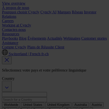
View overview
À propos de nous
Pourquoi choisir Cyncly
Cyncly AI
Marques
Réseau
Investor
Relations
Careers
Working at Cyncly
Contactez-nous
Ressources
Playbooks
Blog
Événements
Actualités
Webinaires
Customer stories
Assistance
Compte Cyncly
Plans de Réussite Client
Switzerland | French
fr-ch
Sélectionnez votre pays et votre préférence linguistique
Country
Worldwide
United States
United Kingdom
Australia
Austria