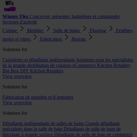
Winner Flex
Concevoir, présenter, budgétiser et commander
Secteurs d'activité
Cuisine
Mobilier
Salle de bains
Flooring
Fenêtres,
portes et vitres
Fabrication
Bureau
Solutions for
Cuisinistes et détaillants indépendants
Solutions pour les spécialistes
de la grande distribution de cuisines
eCommerce Kitchen Retailers
Big Box DIY Kitchen Retailers
View overview
Solutions for
Fabrication de meubles et d’armoires
View overview
Solutions for
Détaillants indépendants de salles de bains
Grands détaillants
spécialisés dans la salle de bain
Détaillants de salle de bain de
bricolage à grande surface
Détaillants de salle de bain de commerce