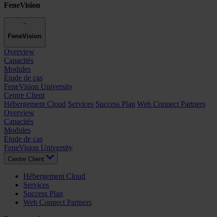
FeneVision
FeneVision
Overview
Capacités
Modules
Étude de cas
FeneVision University
Centre Client
Hébergement Cloud
Services
Success Plan
Web Connect Partners
Overview
Capacités
Modules
Étude de cas
FeneVision University
Centre Client
Hébergement Cloud
Services
Success Plan
Web Connect Partners