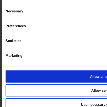
demande.
and the shopping cart site. For more information, see our
Pri
Consent
Necessary
En savoir plus
Demander une démo
Selection
Preferences
Statistics
Marketing
Allow all 
Allow sel
Use necessary 