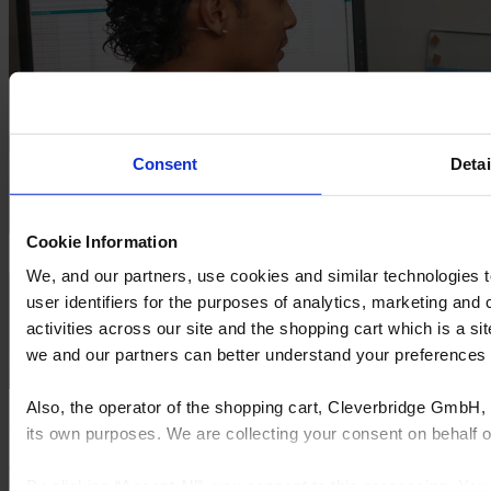
Consent
Detai
Cookie Information
We, and our partners, use cookies and similar technologies 
user identifiers for the purposes of analytics, marketing and
activities across our site and the shopping cart which is a 
we and our partners can better understand your preference
Also, the operator of the shopping cart, Cleverbridge GmbH, 
GlasPro
its own purposes. We are collecting your consent on behalf
Optimiser la production avec FeneVision. Une visibilité et une
By clicking “Accept All”, you consent to this processing. Yo
flexibilité totales pour la fabrication de verre sur mesure à forte