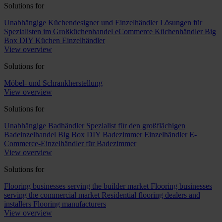
Solutions for
Unabhängige Küchendesigner und Einzelhändler
Lösungen für
Spezialisten im Großküchenhandel
eCommerce Küchenhändler
Big
Box DIY Küchen Einzelhändler
View overview
Solutions for
Möbel- und Schrankherstellung
View overview
Solutions for
Unabhängige Badhändler
Spezialist für den großflächigen
Badeinzelhandel
Big Box DIY Badezimmer Einzelhändler
E-
Commerce-Einzelhändler für Badezimmer
View overview
Solutions for
Flooring businesses serving the builder market
Flooring businesses
serving the commercial market
Residential flooring dealers and
installers
Flooring manufacturers
View overview