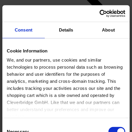
Consent
Details
About
Cookie Information
Back
We, and our partners, use cookies and similar
Herstellung
technologies to process personal data such as browsing
behavior and user identifiers for the purposes of
Overview
analytics, marketing and cross-domain tracking. This
Nicht-Möbelhersteller
Büro
includes tracking your activities across our site and the
Über Cyncly
shopping cart which is a site owned and operated by
Cleverbridge GmbH. Like that we and our partners can
better understand your preferences and improve our
services.
Consent
Also, the operator of the shopping cart, Cleverbridge
Necessary