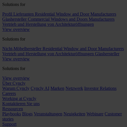
Solutions for
Profil Lieferanten
Residential Window and Door Manufacturers
Glashersteller
Commercial Windows and Doors Manufacturers
Vertrieb und Herstellung von Architekturöffnungen
View overview
Solutions for
Nicht-Möbelhersteller
Residential Window and Door Manufacturers
Vertrieb und Herstellung von Architekturöffnungen
Glashersteller
View overview
Solutions for
View overview
Über Cyncly
Warum Cyncly
Cyncly AI
Marken
Netzwerk
Investor Relations
Careers
Working at Cyncly
Kontaktieren Sie uns
Ressourcen
Playbooks
Blogs
Veranstaltungen
Neuigkeiten
Webinare
Customer
stories
Support