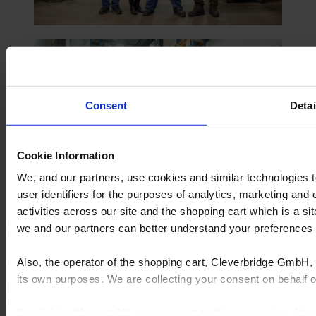
Consent
Detai
Cookie Information
We, and our partners, use cookies and similar technologies 
user identifiers for the purposes of analytics, marketing and
activities across our site and the shopping cart which is a 
Die Ergebnisse
we and our partners can better understand your preference
Schnellere Markteinführung neuer Produktlinien
Also, the operator of the shopping cart, Cleverbridge GmbH, 
its own purposes. We are collecting your consent on behalf
Durch die Nutzung der fortschrittlichen Engineering-Funktionen
von
Insight
brachte Teknion die District-Linie in der Hälfte der Zeit
By clicking “Accept All”, you consent to this processing. Yo
früherer Produkteinführungen auf den Markt – vom Design bis zur