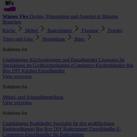
Winner Flex
Design, Präsentation und Angebot in Minuten
Branchen
Küche
Möbel
Badezimmer
Flooring
Fenster,
Türen und Glas
Herstellung
Büro
Solutions for
Unabhängige Küchendesigner und Einzelhändler
Lösungen für
Spezialisten im Großküchenhandel
eCommerce Küchenhändler
Big
Box DIY Küchen Einzelhändler
View overview
Solutions for
Möbel- und Schrankherstellung
View overview
Solutions for
Unabhängige Badhändler
Spezialist für den großflächigen
Badeinzelhandel
Big Box DIY Badezimmer Einzelhändler
E-
Commerce-Einzelhändler für Badezimmer