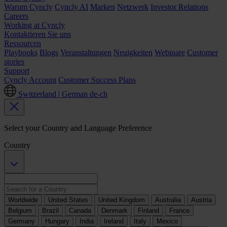
Warum Cyncly
Cyncly AI
Marken
Netzwerk
Investor Relations
Careers
Working at Cyncly
Kontaktieren Sie uns
Ressourcen
Playbooks
Blogs
Veranstaltungen
Neuigkeiten
Webinare
Customer
stories
Support
Cyncly Account
Customer Success Plans
Switzerland | German
de-ch
Select your Country and Language Preference
Country
Worldwide
United States
United Kingdom
Australia
Austria
Belgium
Brazil
Canada
Denmark
Finland
France
Germany
Hungary
India
Ireland
Italy
Mexico