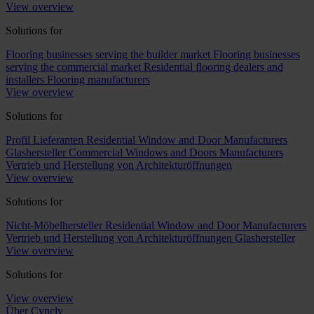
View overview
Solutions for
Flooring businesses serving the builder market
Flooring businesses
serving the commercial market
Residential flooring dealers and
installers
Flooring manufacturers
View overview
Solutions for
Profil Lieferanten
Residential Window and Door Manufacturers
Glashersteller
Commercial Windows and Doors Manufacturers
Vertrieb und Herstellung von Architekturöffnungen
View overview
Solutions for
Nicht-Möbelhersteller
Residential Window and Door Manufacturers
Vertrieb und Herstellung von Architekturöffnungen
Glashersteller
View overview
Solutions for
View overview
Über Cyncly